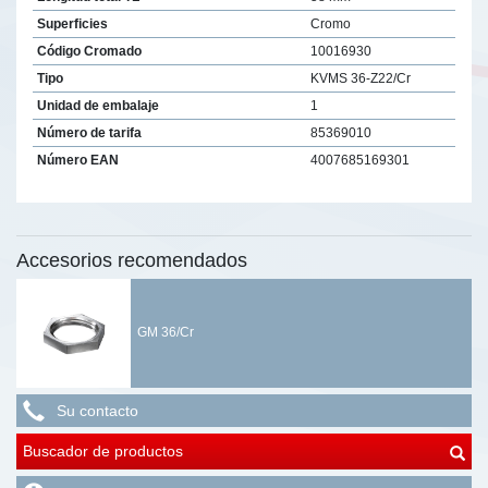
Superficies
Cromo
Código Cromado
10016930
Tipo
KVMS 36-Z22/Cr
Unidad de embalaje
1
Número de tarifa
85369010
Número EAN
4007685169301
Accesorios recomendados
GM 36/Cr
Su contacto
Buscador de productos