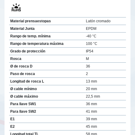
Material prensaestopas
Latón cromado
Material Junta
EPDM
Rango de temp. mínima
-40 °C
Rango de temperatura máxima
100 °C
Grado de protección
IP54
Rosca
M
Ø de rosca D
36
Paso de rosca
2
Longitud de rosca L
13 mm
Ø cable mínimo
20 mm
Ø cable máximo
22,5 mm
Para llave SW1
36 mm
Para llave SW2
41 mm
E1
39 mm
E2
45 mm
Longitud total TL
58 mm