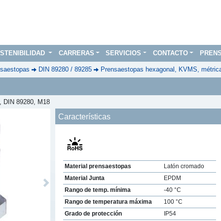
STENIBILIDAD
CARRERAS
SERVICIOS
CONTACTO
PREN
saestopas
DIN 89280 / 89285
Prensaestopas hexagonal, KVMS, métric
, DIN 89280, M18
Características
Material prensaestopas
Latón cromado
Material Junta
EPDM
Next
Rango de temp. mínima
-40 °C
Rango de temperatura máxima
100 °C
Grado de protección
IP54