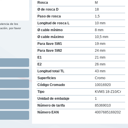
Rosca
M
Ø de rosca D
18
Paso de rosca
1,5
Longitud de rosca L
10 mm
riencia de los
ación, por favor
Ø cable mínimo
8 mm
Ø cable máximo
10,5 mm
Para llave SW1
19 mm
Para llave SW2
24 mm
E1
21 mm
E2
26 mm
Longitud total TL
43 mm
Superficies
Cromo
Código Cromado
10016920
Tipo
KVMS 18-Z10/Cr
Unidad de embalaje
1
Número de tarifa
85369010
Número EAN
4007685169202