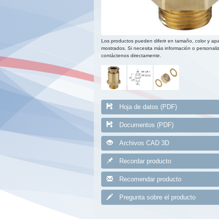
Los productos pueden diferir en tamaño, color y apa
mostrados. Si necesita más información o personaliz
contáctenos directamente.
Hoja de datos (PDF)
Documentos (PDF)
Archivos CAD 3D
Recordar producto
Recomendar producto
Pregunta sobre el producto