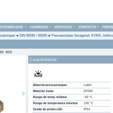
STENIBILIDAD
CARRERAS
SERVICIOS
CONTACTO
PREN
saestopas
DIN 89280 / 89285
Prensaestopas hexagonal, KVMS, métric
280, M56
Características
Material prensaestopas
Latón
Material Junta
EPDM
Next
Rango de temp. mínima
-40 °C
Rango de temperatura máxima
100 °C
Grado de protección
IP54