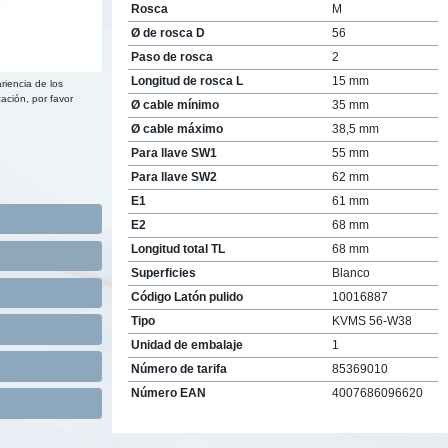
Rosca
M
Ø de rosca D
56
Paso de rosca
2
Longitud de rosca L
15 mm
riencia de los
ación, por favor
Ø cable mínimo
35 mm
Ø cable máximo
38,5 mm
Para llave SW1
55 mm
Para llave SW2
62 mm
E1
61 mm
E2
68 mm
Longitud total TL
68 mm
Superficies
Blanco
Código Latón pulido
10016887
Tipo
KVMS 56-W38
Unidad de embalaje
1
Número de tarifa
85369010
Número EAN
4007686096620