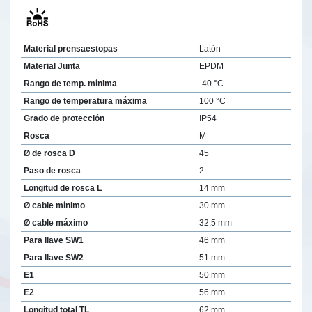
Material prensaestopas
Latón
Material Junta
EPDM
Rango de temp. mínima
-40 °C
Rango de temperatura máxima
100 °C
Grado de protección
IP54
Rosca
M
Ø de rosca D
45
Paso de rosca
2
Longitud de rosca L
14 mm
Ø cable mínimo
30 mm
Ø cable máximo
32,5 mm
Para llave SW1
46 mm
Para llave SW2
51 mm
E1
50 mm
E2
56 mm
Longitud total TL
62 mm