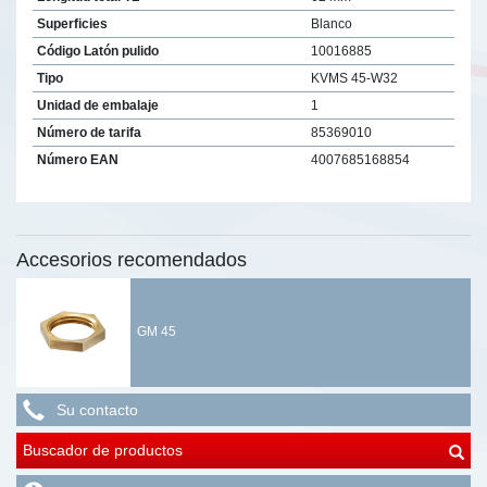
Superficies
Blanco
Código Latón pulido
10016885
Tipo
KVMS 45-W32
Unidad de embalaje
1
Número de tarifa
85369010
Número EAN
4007685168854
Accesorios recomendados
GM 45
Su contacto
Buscador de productos