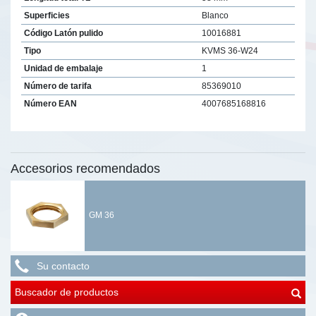
Superficies
Blanco
Código Latón pulido
10016881
Tipo
KVMS 36-W24
Unidad de embalaje
1
Número de tarifa
85369010
Número EAN
4007685168816
Accesorios recomendados
GM 36
Su contacto
Buscador de productos