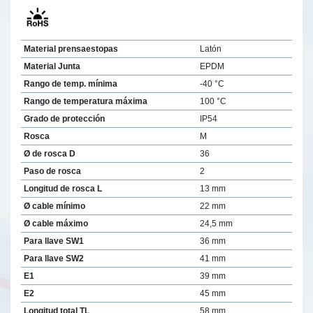
Material prensaestopas
Latón
Material Junta
EPDM
Rango de temp. mínima
-40 °C
Rango de temperatura máxima
100 °C
Grado de protección
IP54
Rosca
M
Ø de rosca D
36
Paso de rosca
2
Longitud de rosca L
13 mm
Ø cable mínimo
22 mm
Ø cable máximo
24,5 mm
Para llave SW1
36 mm
Para llave SW2
41 mm
E1
39 mm
E2
45 mm
Longitud total TL
58 mm