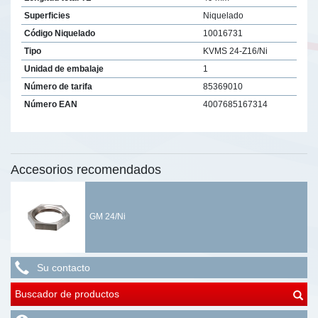
Superficies
Niquelado
Código Niquelado
10016731
Tipo
KVMS 24-Z16/Ni
Unidad de embalaje
1
Número de tarifa
85369010
Número EAN
4007685167314
Accesorios recomendados
GM 24/Ni
Su contacto
Buscador de productos