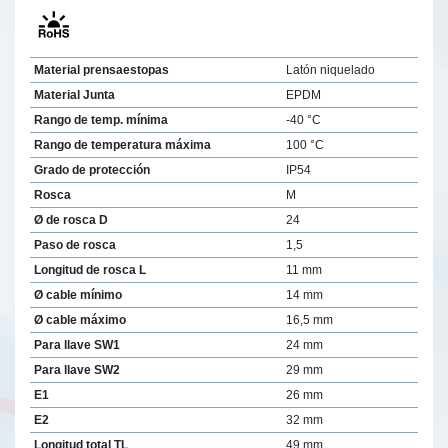
Material prensaestopas
Latón niquelado
Material Junta
EPDM
Rango de temp. mínima
-40 °C
Rango de temperatura máxima
100 °C
Grado de protección
IP54
Rosca
M
Ø de rosca D
24
Paso de rosca
1,5
Longitud de rosca L
11 mm
Ø cable mínimo
14 mm
Ø cable máximo
16,5 mm
Para llave SW1
24 mm
Para llave SW2
29 mm
E1
26 mm
E2
32 mm
Longitud total TL
49 mm