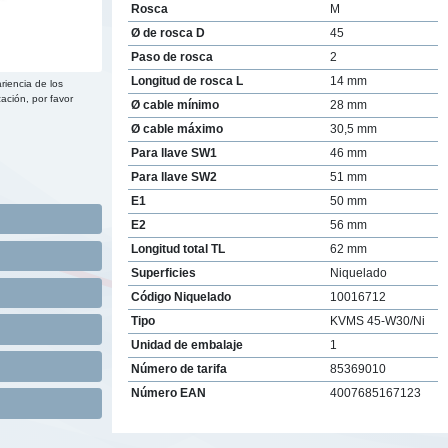
Rosca
M
Ø de rosca D
45
Paso de rosca
2
Longitud de rosca L
14 mm
riencia de los
ación, por favor
Ø cable mínimo
28 mm
Ø cable máximo
30,5 mm
Para llave SW1
46 mm
Para llave SW2
51 mm
E1
50 mm
E2
56 mm
Longitud total TL
62 mm
Superficies
Niquelado
Código Niquelado
10016712
Tipo
KVMS 45-W30/Ni
Unidad de embalaje
1
Número de tarifa
85369010
Número EAN
4007685167123