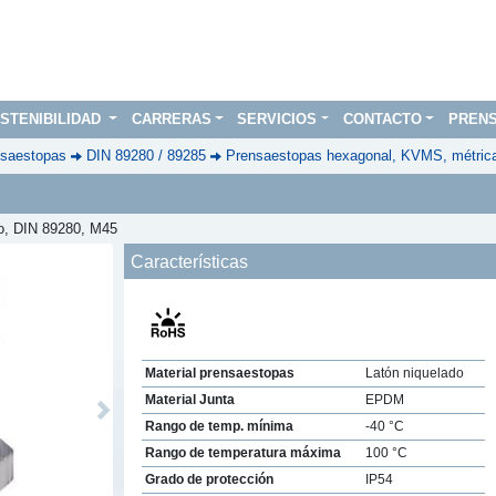
STENIBILIDAD
CARRERAS
SERVICIOS
CONTACTO
PREN
saestopas
DIN 89280 / 89285
Prensaestopas hexagonal, KVMS, métric
do, DIN 89280, M45
Características
Material prensaestopas
Latón niquelado
Material Junta
EPDM
Next
Rango de temp. mínima
-40 °C
Rango de temperatura máxima
100 °C
Grado de protección
IP54