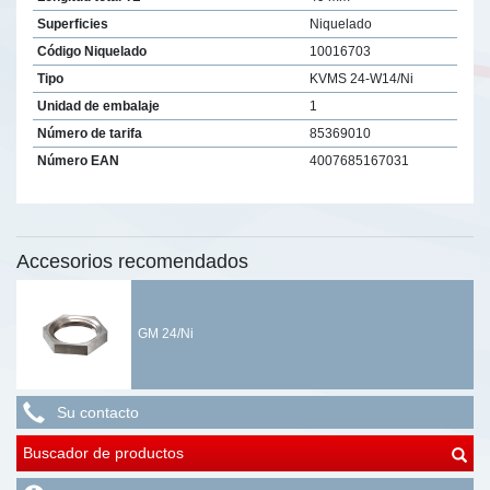
Superficies
Niquelado
Código Niquelado
10016703
Tipo
KVMS 24-W14/Ni
Unidad de embalaje
1
Número de tarifa
85369010
Número EAN
4007685167031
Accesorios recomendados
GM 24/Ni
Su contacto
Buscador de productos