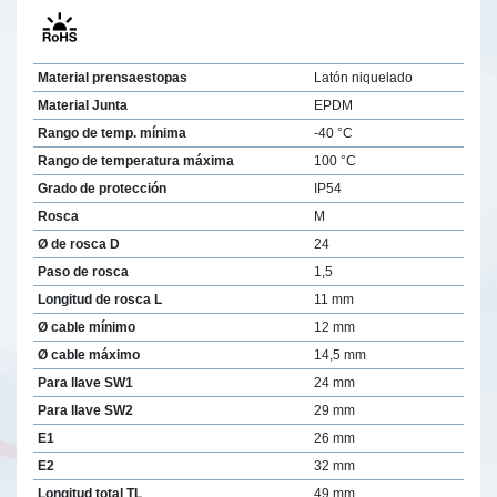
Material prensaestopas
Latón niquelado
Material Junta
EPDM
Rango de temp. mínima
-40 °C
Rango de temperatura máxima
100 °C
Grado de protección
IP54
Rosca
M
Ø de rosca D
24
Paso de rosca
1,5
Longitud de rosca L
11 mm
Ø cable mínimo
12 mm
Ø cable máximo
14,5 mm
Para llave SW1
24 mm
Para llave SW2
29 mm
E1
26 mm
E2
32 mm
Longitud total TL
49 mm