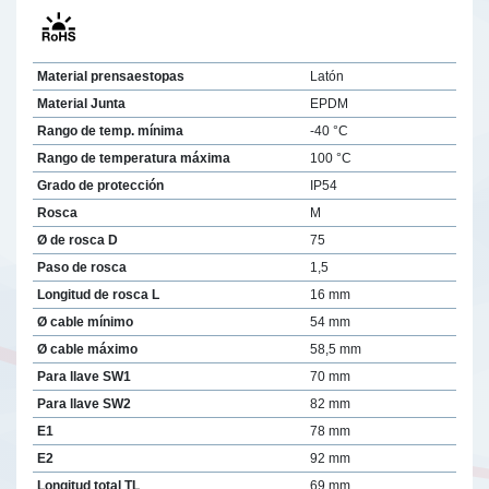
Material prensaestopas
Latón
Material Junta
EPDM
Rango de temp. mínima
-40 °C
Rango de temperatura máxima
100 °C
Grado de protección
IP54
Rosca
M
Ø de rosca D
75
Paso de rosca
1,5
Longitud de rosca L
16 mm
Ø cable mínimo
54 mm
Ø cable máximo
58,5 mm
Para llave SW1
70 mm
Para llave SW2
82 mm
E1
78 mm
E2
92 mm
Longitud total TL
69 mm