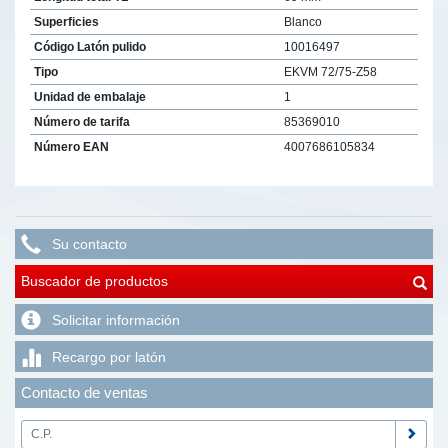
Superficies
Blanco
Código Latón pulido
10016497
Tipo
EKVM 72/75-Z58
Unidad de embalaje
1
Número de tarifa
85369010
Número EAN
4007686105834
Su contacto
Buscador de productos
Solicitar información
Recargo por latón
Contacto de ventas