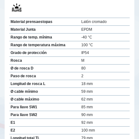
Material prensaestopas
Latón cromado
Material Junta
EPDM
Rango de temp. mínima
-40 °C
Rango de temperatura máxima
100 °C
Grado de protección
IP54
Rosca
M
Ø de rosca D
80
Paso de rosca
2
Longitud de rosca L
18 mm
Ø cable mínimo
59 mm
Ø cable máximo
62 mm
Para llave SW1
85 mm
Para llave SW2
90 mm
E1
92 mm
E2
100 mm
Longitud total TL
79 mm