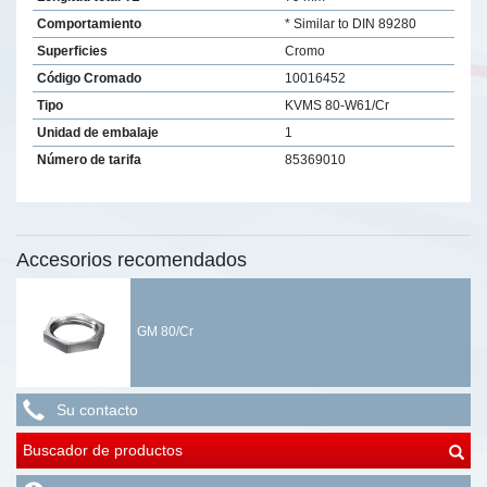
Comportamiento
* Similar to DIN 89280
Superficies
Cromo
Código Cromado
10016452
Tipo
KVMS 80-W61/Cr
Unidad de embalaje
1
Número de tarifa
85369010
Accesorios recomendados
GM 80/Cr
Su contacto
Buscador de productos