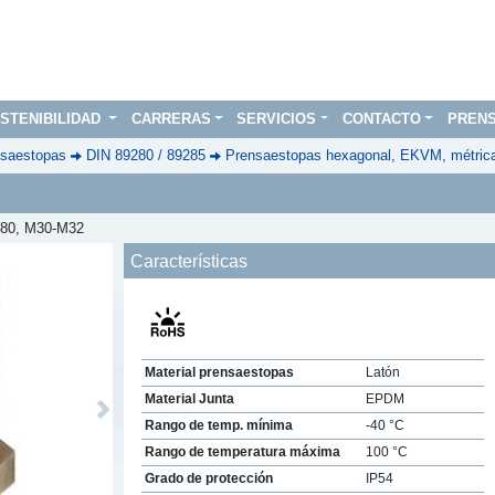
STENIBILIDAD
CARRERAS
SERVICIOS
CONTACTO
PREN
saestopas
DIN 89280 / 89285
Prensaestopas hexagonal, EKVM, métric
280, M30-M32
Características
Material prensaestopas
Latón
Material Junta
EPDM
Next
Rango de temp. mínima
-40 °C
Rango de temperatura máxima
100 °C
Grado de protección
IP54