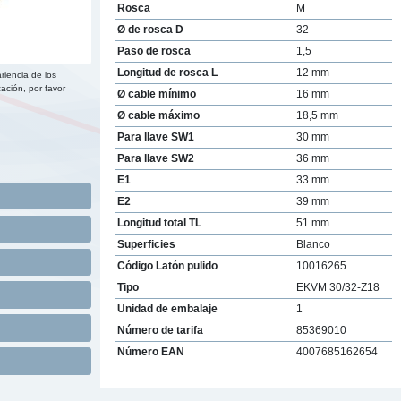
Rosca
M
Ø de rosca D
32
Paso de rosca
1,5
Longitud de rosca L
12 mm
riencia de los
ación, por favor
Ø cable mínimo
16 mm
Ø cable máximo
18,5 mm
Para llave SW1
30 mm
Para llave SW2
36 mm
E1
33 mm
E2
39 mm
Longitud total TL
51 mm
Superficies
Blanco
Código Latón pulido
10016265
Tipo
EKVM 30/32-Z18
Unidad de embalaje
1
Número de tarifa
85369010
Número EAN
4007685162654