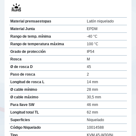
Material prensaestopas
Latón niquelado
Material Junta
EPDM
Rango de temp. mínima
-40 °C
Rango de temperatura máxima
100 °C
Grado de protección
IP54
Rosca
M
Ø de rosca D
45
Paso de rosca
2
Longitud de rosca L
14 mm
Ø cable mínimo
28 mm
Ø cable máximo
30,5 mm
Para llave SW
46 mm
Longitud total TL
62 mm
Superficies
Niquelado
Código Niquelado
10014588
Tipo
KVM 45-W30/Ni