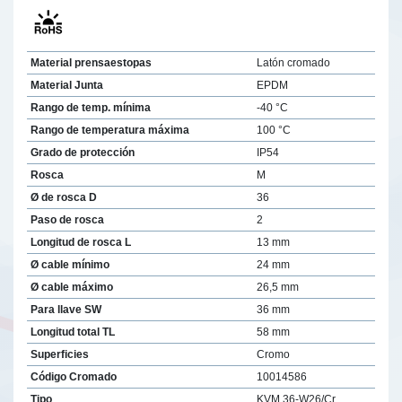
Material prensaestopas
Latón cromado
Material Junta
EPDM
Rango de temp. mínima
-40 °C
Rango de temperatura máxima
100 °C
Grado de protección
IP54
Rosca
M
Ø de rosca D
36
Paso de rosca
2
Longitud de rosca L
13 mm
Ø cable mínimo
24 mm
Ø cable máximo
26,5 mm
Para llave SW
36 mm
Longitud total TL
58 mm
Superficies
Cromo
Código Cromado
10014586
Tipo
KVM 36-W26/Cr