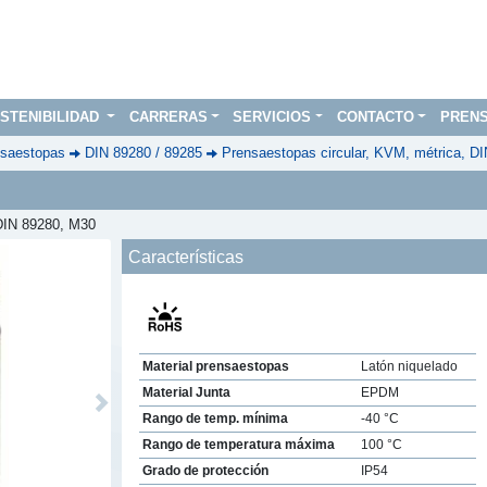
STENIBILIDAD
CARRERAS
SERVICIOS
CONTACTO
PREN
saestopas
DIN 89280 / 89285
Prensaestopas circular, KVM, métrica, D
 DIN 89280, M30
Características
Material prensaestopas
Latón niquelado
Material Junta
EPDM
Next
Rango de temp. mínima
-40 °C
Rango de temperatura máxima
100 °C
Grado de protección
IP54