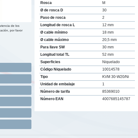
Rosca
M
Ø de rosca D
30
Paso de rosca
2
Longitud de rosca L
12 mm
riencia de los
ación, por favor
Ø cable mínimo
18 mm
Ø cable máximo
20,5 mm
Para llave SW
30 mm
Longitud total TL
52 mm
Superficies
Niquelado
Código Niquelado
10014578
Tipo
KVM 30-W20/Ni
Unidad de embalaje
1
Número de tarifa
85369010
Número EAN
4007685145787