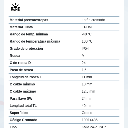
Material prensaestopas
Latón cromado
Material Junta
EPDM
Rango de temp. mínima
-40 °C
Rango de temperatura máxima
100 °C
Grado de protección
IP54
Rosca
M
Ø de rosca D
24
Paso de rosca
1,5
Longitud de rosca L
11 mm
Ø cable mínimo
10 mm
Ø cable máximo
12,5 mm
Para llave SW
24 mm
Longitud total TL
49 mm
Superficies
Cromo
Código Cromado
10014486
Tipo
KVM 24-Z12/Cr