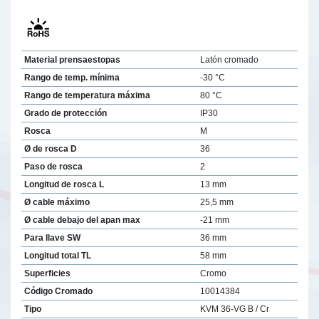
Material prensaestopas
Latón cromado
Rango de temp. mínima
-30 °C
Rango de temperatura máxima
80 °C
Grado de protección
IP30
Rosca
M
Ø de rosca D
36
Paso de rosca
2
Longitud de rosca L
13 mm
Ø cable máximo
25,5 mm
Ø cable debajo del apan max
-21 mm
Para llave SW
36 mm
Longitud total TL
58 mm
Superficies
Cromo
Código Cromado
10014384
Tipo
KVM 36-VG B / Cr