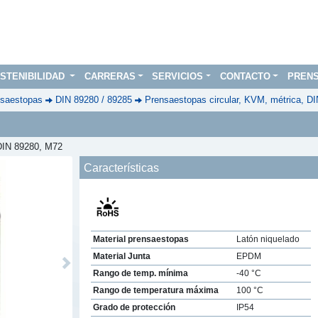
STENIBILIDAD
CARRERAS
SERVICIOS
CONTACTO
PREN
saestopas
DIN 89280 / 89285
Prensaestopas circular, KVM, métrica, D
 DIN 89280, M72
Características
Material prensaestopas
Latón niquelado
Material Junta
EPDM
Next
Rango de temp. mínima
-40 °C
Rango de temperatura máxima
100 °C
Grado de protección
IP54