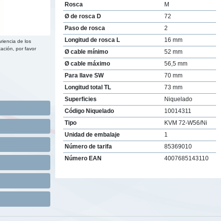
Rosca
M
Ø de rosca D
72
Paso de rosca
2
Longitud de rosca L
16 mm
riencia de los
ación, por favor
Ø cable mínimo
52 mm
Ø cable máximo
56,5 mm
Para llave SW
70 mm
Longitud total TL
73 mm
Superficies
Niquelado
Código Niquelado
10014311
Tipo
KVM 72-W56/Ni
Unidad de embalaje
1
Número de tarifa
85369010
Número EAN
4007685143110