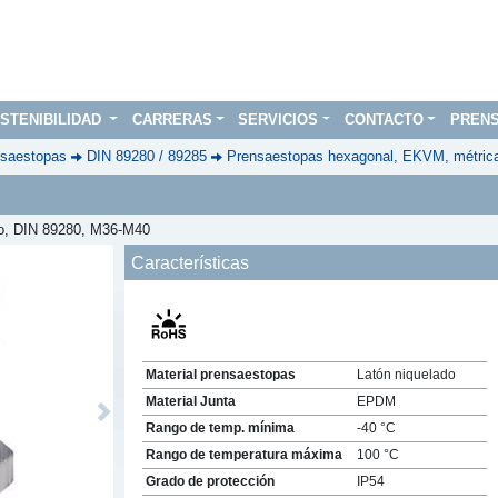
STENIBILIDAD
CARRERAS
SERVICIOS
CONTACTO
PREN
saestopas
DIN 89280 / 89285
Prensaestopas hexagonal, EKVM, métric
do, DIN 89280, M36-M40
Características
Material prensaestopas
Latón niquelado
Material Junta
EPDM
Next
Rango de temp. mínima
-40 °C
Rango de temperatura máxima
100 °C
Grado de protección
IP54