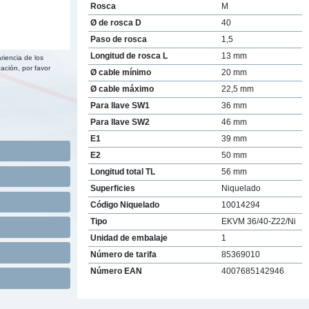
Rosca
M
Ø de rosca D
40
Paso de rosca
1,5
Longitud de rosca L
13 mm
riencia de los
ación, por favor
Ø cable mínimo
20 mm
Ø cable máximo
22,5 mm
Para llave SW1
36 mm
Para llave SW2
46 mm
E1
39 mm
E2
50 mm
Longitud total TL
56 mm
Superficies
Niquelado
Código Niquelado
10014294
Tipo
EKVM 36/40-Z22/Ni
Unidad de embalaje
1
Número de tarifa
85369010
Número EAN
4007685142946