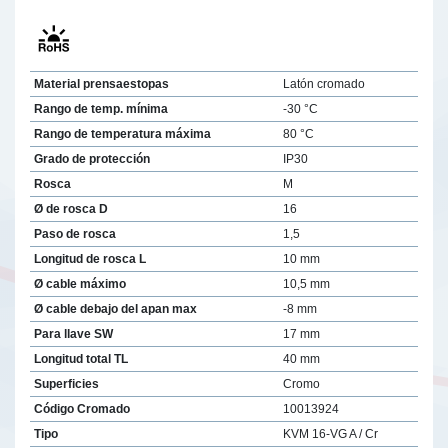
Material prensaestopas
Latón cromado
Rango de temp. mínima
-30 °C
Rango de temperatura máxima
80 °C
Grado de protección
IP30
Rosca
M
Ø de rosca D
16
Paso de rosca
1,5
Longitud de rosca L
10 mm
Ø cable máximo
10,5 mm
Ø cable debajo del apan max
-8 mm
Para llave SW
17 mm
Longitud total TL
40 mm
Superficies
Cromo
Código Cromado
10013924
Tipo
KVM 16-VG A / Cr