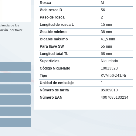
Rosca
M
Ø de rosca D
56
Paso de rosca
2
Longitud de rosca L
15 mm
riencia de los
ación, por favor
Ø cable mínimo
38 mm
Ø cable máximo
41,5 mm
Para llave SW
55 mm
Longitud total TL
68 mm
Superficies
Niquelado
Código Niquelado
10013323
Tipo
KVM 56-Z41/Ni
Unidad de embalaje
1
Número de tarifa
85369010
Número EAN
4007685133234