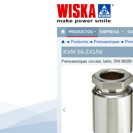
PRODUCTOS
EMPRESA
SO
Productos
Prensaestopas
Pren
KVM 56-Z41/Ni
Prensaestopas circular, latón, DIN 89280
Previous