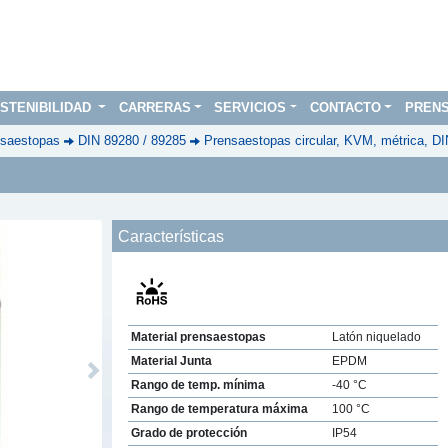
STENIBILIDAD
CARRERAS
SERVICIOS
CONTACTO
PREN
saestopas
DIN 89280 / 89285
Prensaestopas circular, KVM, métrica, D
Características
Material prensaestopas
Latón niquelado
Material Junta
EPDM
Next
Rango de temp. mínima
-40 °C
Rango de temperatura máxima
100 °C
Grado de protección
IP54