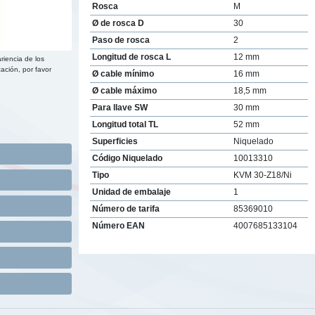
Rosca
M
Ø de rosca D
30
Paso de rosca
2
Longitud de rosca L
12 mm
riencia de los
ación, por favor
Ø cable mínimo
16 mm
Ø cable máximo
18,5 mm
Para llave SW
30 mm
Longitud total TL
52 mm
Superficies
Niquelado
Código Niquelado
10013310
Tipo
KVM 30-Z18/Ni
Unidad de embalaje
1
Número de tarifa
85369010
Número EAN
4007685133104