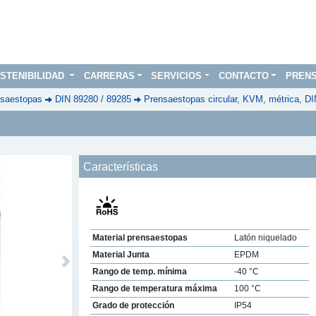
STENIBILIDAD
CARRERAS
SERVICIOS
CONTACTO
PREN
saestopas
DIN 89280 / 89285
Prensaestopas circular, KVM, métrica, D
Características
Material prensaestopas
Latón niquelado
Material Junta
EPDM
Next
Rango de temp. mínima
-40 °C
Rango de temperatura máxima
100 °C
Grado de protección
IP54