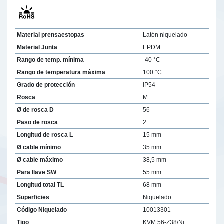
Material prensaestopas
Latón niquelado
Material Junta
EPDM
Rango de temp. mínima
-40 °C
Rango de temperatura máxima
100 °C
Grado de protección
IP54
Rosca
M
Ø de rosca D
56
Paso de rosca
2
Longitud de rosca L
15 mm
Ø cable mínimo
35 mm
Ø cable máximo
38,5 mm
Para llave SW
55 mm
Longitud total TL
68 mm
Superficies
Niquelado
Código Niquelado
10013301
Tipo
KVM 56-Z38/Ni