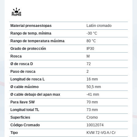
Material prensaestopas
Latón cromado
Rango de temp. mínima
-30 °C
Rango de temperatura máxima
80 °C
Grado de protección
IP30
Rosca
M
Ø de rosca D
72
Paso de rosca
2
Longitud de rosca L
16 mm
Ø cable máximo
50,5 mm
Ø cable debajo del apan max
-41 mm
Para llave SW
70 mm
Longitud total TL
73 mm
Superficies
Cromo
Código Cromado
10012074
Tipo
KVM 72-VG A / Cr