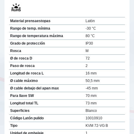
Material prensaestopas
Latón
Rango de temp. mínima
-30 °C
Rango de temperatura máxima
80 °C
Grado de protección
IP30
Rosca
M
Ø de rosca D
72
Paso de rosca
2
Longitud de rosca L
16 mm
Ø cable máximo
50,5 mm
Ø cable debajo del apan max
-45 mm
Para llave SW
70 mm
Longitud total TL
73 mm
Superficies
Blanco
Código Latón pulido
10010910
Tipo
KVM 72-VG B
Unidad de embalaje
1