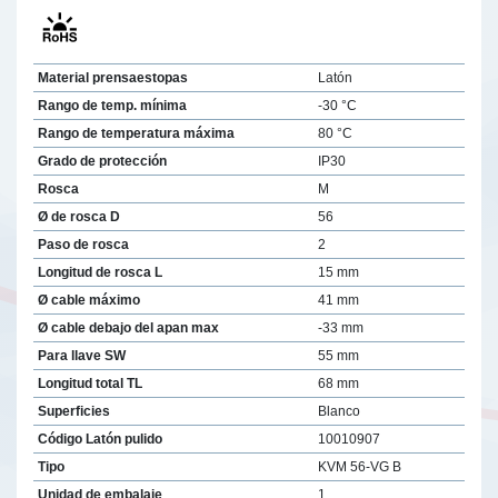
Material prensaestopas
Latón
Rango de temp. mínima
-30 °C
Rango de temperatura máxima
80 °C
Grado de protección
IP30
Rosca
M
Ø de rosca D
56
Paso de rosca
2
Longitud de rosca L
15 mm
Ø cable máximo
41 mm
Ø cable debajo del apan max
-33 mm
Para llave SW
55 mm
Longitud total TL
68 mm
Superficies
Blanco
Código Latón pulido
10010907
Tipo
KVM 56-VG B
Unidad de embalaje
1