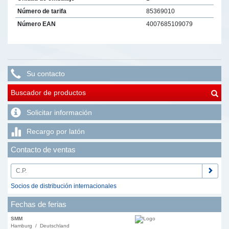
Número de tarifa
85369010
Número EAN
4007685109079
Su contacto
Buscador de productos
Solicitar información
Recargo por latón
Contacto de ventas
Socios de distribución internacionales
Fechas de ferias
SMM
Hamburg / Deutschland