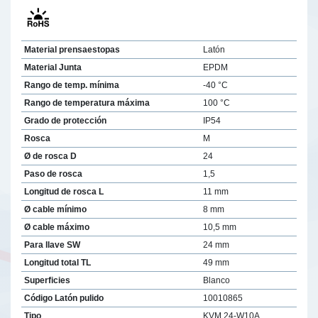
Material prensaestopas
Latón
Material Junta
EPDM
Rango de temp. mínima
-40 °C
Rango de temperatura máxima
100 °C
Grado de protección
IP54
Rosca
M
Ø de rosca D
24
Paso de rosca
1,5
Longitud de rosca L
11 mm
Ø cable mínimo
8 mm
Ø cable máximo
10,5 mm
Para llave SW
24 mm
Longitud total TL
49 mm
Superficies
Blanco
Código Latón pulido
10010865
Tipo
KVM 24-W10A