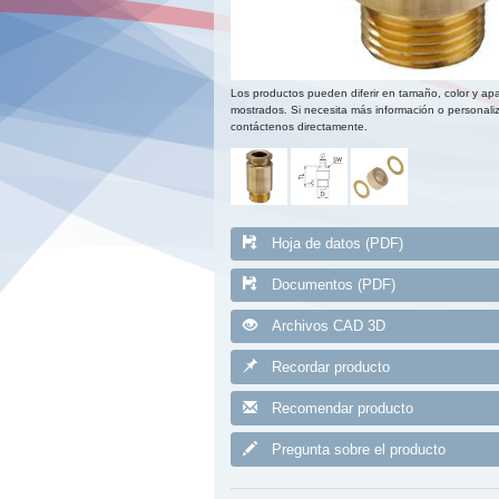
Los productos pueden diferir en tamaño, color y apa
mostrados. Si necesita más información o personaliz
contáctenos directamente.
Hoja de datos (PDF)
Documentos (PDF)
Archivos CAD 3D
Recordar producto
Recomendar producto
Pregunta sobre el producto