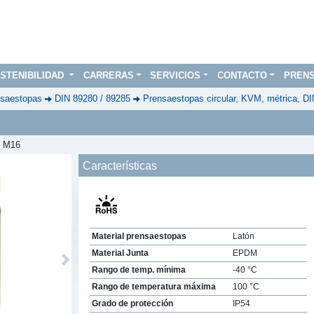
STENIBILIDAD
CARRERAS
SERVICIOS
CONTACTO
PREN
saestopas
DIN 89280 / 89285
Prensaestopas circular, KVM, métrica, D
, M16
Características
Material prensaestopas
Latón
Material Junta
EPDM
Next
Rango de temp. mínima
-40 °C
Rango de temperatura máxima
100 °C
Grado de protección
IP54