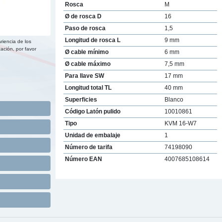
Rosca
M
Ø de rosca D
16
Paso de rosca
1,5
Longitud de rosca L
9 mm
riencia de los
ación, por favor
Ø cable mínimo
6 mm
Ø cable máximo
7,5 mm
Para llave SW
17 mm
Longitud total TL
40 mm
Superficies
Blanco
Código Latón pulido
10010861
Tipo
KVM 16-W7
Unidad de embalaje
1
Número de tarifa
74198090
Número EAN
4007685108614