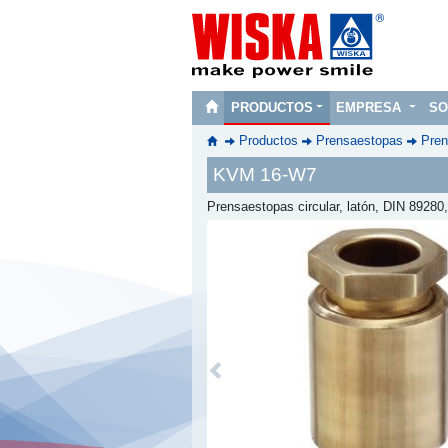
PRODUCTOS
EMPRESA
SO
Productos
Prensaestopas
Pren
KVM 16-W7
Prensaestopas circular, latón, DIN 89280
Previous