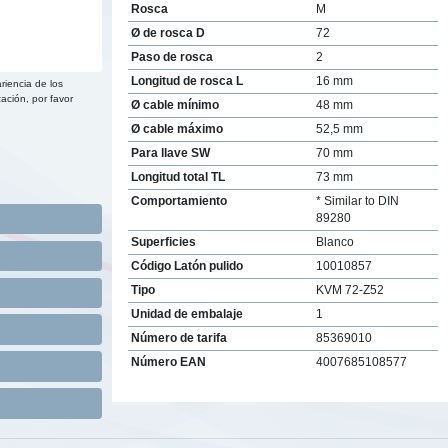
Rosca
M
Ø de rosca D
72
Paso de rosca
2
Longitud de rosca L
16 mm
riencia de los
ación, por favor
Ø cable mínimo
48 mm
Ø cable máximo
52,5 mm
Para llave SW
70 mm
Longitud total TL
73 mm
Comportamiento
* Similar to DIN
89280
Superficies
Blanco
Código Latón pulido
10010857
Tipo
KVM 72-Z52
Unidad de embalaje
1
Número de tarifa
85369010
Número EAN
4007685108577