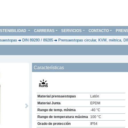
STENIBILIDAD
CARRERAS
SERVICIOS
CONTACTO
PREN
saestopas
DIN 89280 / 89285
Prensaestopas circular, KVM, métrica, D
Características
Material prensaestopas
Latón
Material Junta
EPDM
Next
Rango de temp. mínima
-40 °C
Rango de temperatura máxima
100 °C
Grado de protección
IP54