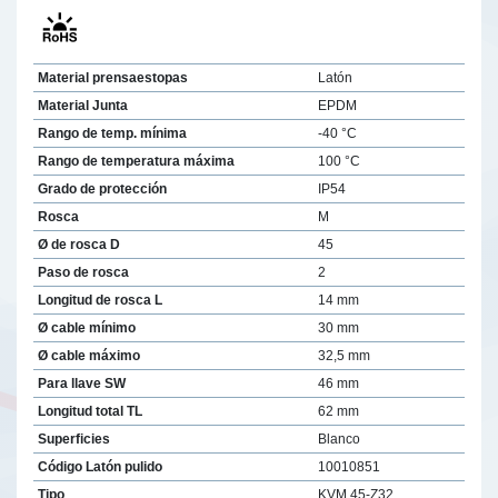
Material prensaestopas
Latón
Material Junta
EPDM
Rango de temp. mínima
-40 °C
Rango de temperatura máxima
100 °C
Grado de protección
IP54
Rosca
M
Ø de rosca D
45
Paso de rosca
2
Longitud de rosca L
14 mm
Ø cable mínimo
30 mm
Ø cable máximo
32,5 mm
Para llave SW
46 mm
Longitud total TL
62 mm
Superficies
Blanco
Código Latón pulido
10010851
Tipo
KVM 45-Z32