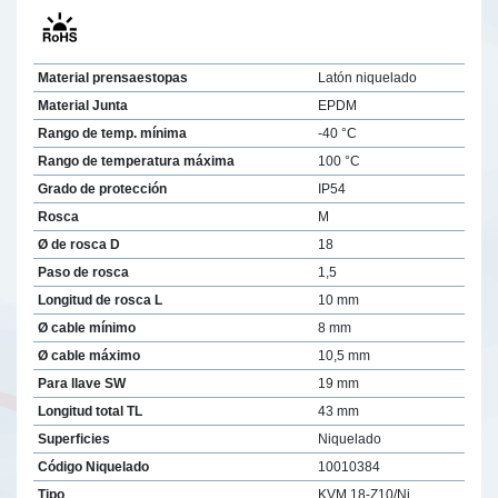
Material prensaestopas
Latón niquelado
Material Junta
EPDM
Rango de temp. mínima
-40 °C
Rango de temperatura máxima
100 °C
Grado de protección
IP54
Rosca
M
Ø de rosca D
18
Paso de rosca
1,5
Longitud de rosca L
10 mm
Ø cable mínimo
8 mm
Ø cable máximo
10,5 mm
Para llave SW
19 mm
Longitud total TL
43 mm
Superficies
Niquelado
Código Niquelado
10010384
Tipo
KVM 18-Z10/Ni