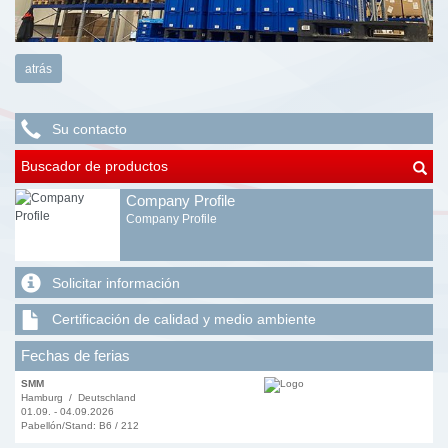
atrás
Su contacto
Buscador de productos
Company Profile
Company Profile
Solicitar información
Certificación de calidad y medio ambiente
Fechas de ferias
SMM
Hamburg / Deutschland
01.09. - 04.09.2026
Pabellón/Stand: B6 / 212